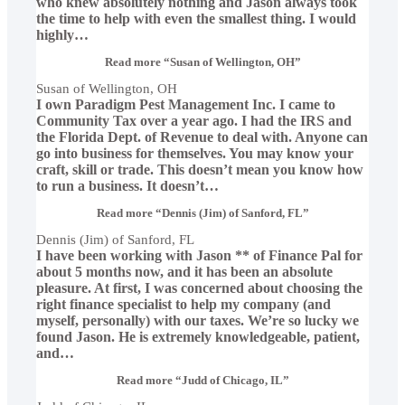
who knew absolutely nothing and Jason always took
the time to help with even the smallest thing. I would
highly
…
Read more
“Susan of Wellington, OH”
Susan of Wellington, OH
I own Paradigm Pest Management Inc. I came to
Community Tax over a year ago. I had the IRS and
the Florida Dept. of Revenue to deal with. Anyone can
go into business for themselves. You may know your
craft, skill or trade. This doesn’t mean you know how
to run a business. It doesn’t
…
Read more
“Dennis (Jim) of Sanford, FL”
Dennis (Jim) of Sanford, FL
I have been working with Jason ** of Finance Pal for
about 5 months now, and it has been an absolute
pleasure. At first, I was concerned about choosing the
right finance specialist to help my company (and
myself, personally) with our taxes. We’re so lucky we
found Jason. He is extremely knowledgeable, patient,
and
…
Read more
“Judd of Chicago, IL”