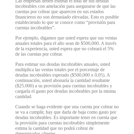
Las empresas deben estimar el total de sus deudas
incobrables con antelación para asegurarse de que las
cuentas por cobrar que aparecen en sus estados
financieros no son demasiado elevadas. Esto es posible
estableciendo lo que se conoce como “provisión para
cuentas incobrables”.
Por ejemplo, digamos que usted espera que sus ventas
anuales totales para el año sean de $500,000. A través
de la experiencia, usted espera que no cobrará el 5%
de las cuentas por cobrar.
Para estimar sus deudas incobrables anuales, usted
multiplica las ventas totales por el porcentaje de
deudas incobrables esperado ($500,000 x 0,05). A
continuación, usted abonaría la cantidad resultante
($25.000) a su provisión para cuentas incobrables y
cargaría el gasto por deudas incobrables por la misma
cantidad.
Cuando se haga evidente que una cuenta por cobrar no
se va a cumplir, hay que darla de baja como gasto por
deudas incobrables. Es importante tener en cuenta que
la provisión para cuentas incobrables simplemente
estima la cantidad que no podrá cobrar de
determinados clientes.