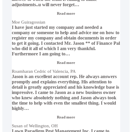
adjustments..u will never forget
…
“Moe
Read more
Guiragossian”
Moe Guiragossian
I have just started my company and needed a
company or someone to help and advice me on how to
register my company and obtain documents in order
to get it going. I contacted Mr. Jason ** of Finance Pal
who did it all of which I am very thankful.
Furthermore I am going to
…
“Roamharan
Read more
Cedric
Roamharan Cedric of Valencia, PA
of
Jason is an excellent account rep. He always answers
Valencia,
PA”
promptly and explains everything. His attention to
detail is greatly appreciated and his knowledge base is
impressive. I came to Jason as a new business owner
who knew absolutely nothing and Jason always took
the time to help with even the smallest thing. I would
highly
…
“Susan
Read more
of
Susan of Wellington, OH
Wellington,
I own Paradigm Pest Management Inc. I came to
OH”