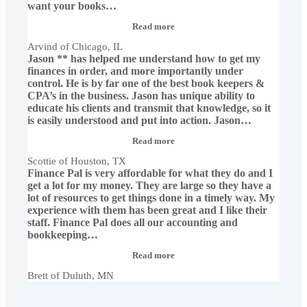
want your books
…
“Arvind
Read more
of
Arvind of Chicago, IL
Chicago,
Jason ** has helped me understand how to get my
IL”
finances in order, and more importantly under
control. He is by far one of the best book keepers &
CPA’s in the business. Jason has unique ability to
educate his clients and transmit that knowledge, so it
is easily understood and put into action. Jason
…
“Scottie
Read more
of
Scottie of Houston, TX
Houston,
Finance Pal is very affordable for what they do and I
TX”
get a lot for my money. They are large so they have a
lot of resources to get things done in a timely way. My
experience with them has been great and I like their
staff. Finance Pal does all our accounting and
bookkeeping
…
“Brett
Read more
of
Brett of Duluth, MN
Duluth,
MN”