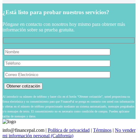
¿Está listo para probar nuestros servicios?
Póngase en contacto con nosotros hoy mismo para obtener más
información sobre su prueba gratuita.
Al introducir su número de teléfono y hacer clic en el botón "Obtener cotización", usted proporciona su
firma electrónica y su consentimiento para que FinancePal se ponga en contacto con usted con información
y ofertas en el número de teléfono proporcionado mediante un sistema automatizado, mensajes pregrabados
y/o mensajes de texto. El consentimiento no es necesario como condición de compra. Pueden aplicarse
tarifas de mensajes y datos.
info@financepal.com
|
Política de privacidad
|
Términos
|
No vender
mi información personal (California)