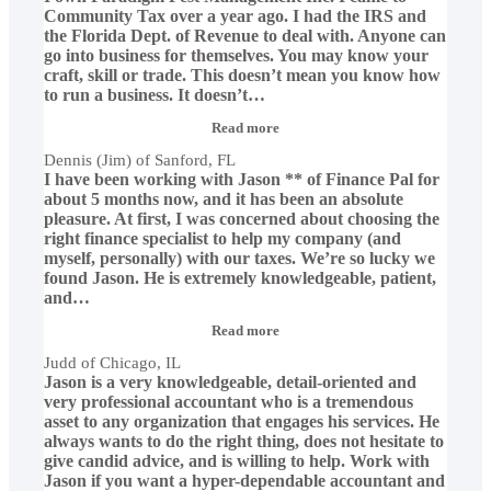
Community Tax over a year ago. I had the IRS and
the Florida Dept. of Revenue to deal with. Anyone can
go into business for themselves. You may know your
craft, skill or trade. This doesn’t mean you know how
to run a business. It doesn’t
…
“Dennis
Read more
(Jim)
Dennis (Jim) of Sanford, FL
of
I have been working with Jason ** of Finance Pal for
Sanford,
FL”
about 5 months now, and it has been an absolute
pleasure. At first, I was concerned about choosing the
right finance specialist to help my company (and
myself, personally) with our taxes. We’re so lucky we
found Jason. He is extremely knowledgeable, patient,
and
…
“Judd
Read more
of
Judd of Chicago, IL
Chicago,
Jason is a very knowledgeable, detail-oriented and
IL”
very professional accountant who is a tremendous
asset to any organization that engages his services. He
always wants to do the right thing, does not hesitate to
give candid advice, and is willing to help. Work with
Jason if you want a hyper-dependable accountant and