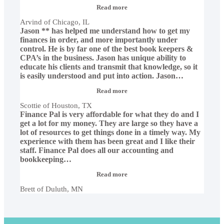
“Arvind
Read more
of
Arvind of Chicago, IL
Chicago,
Jason ** has helped me understand how to get my
IL”
finances in order, and more importantly under
control. He is by far one of the best book keepers &
CPA’s in the business. Jason has unique ability to
educate his clients and transmit that knowledge, so it
is easily understood and put into action. Jason
…
“Scottie
Read more
of
Scottie of Houston, TX
Houston,
Finance Pal is very affordable for what they do and I
TX”
get a lot for my money. They are large so they have a
lot of resources to get things done in a timely way. My
experience with them has been great and I like their
staff. Finance Pal does all our accounting and
bookkeeping
…
“Brett
Read more
of
Brett of Duluth, MN
Duluth,
MN”