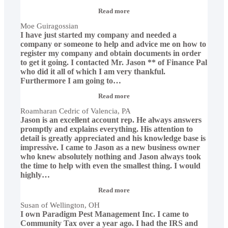
“Moe
Read more
Guiragossian”
Moe Guiragossian
I have just started my company and needed a
company or someone to help and advice me on how to
register my company and obtain documents in order
to get it going. I contacted Mr. Jason ** of Finance Pal
who did it all of which I am very thankful.
Furthermore I am going to
…
“Roamharan
Read more
Cedric
Roamharan Cedric of Valencia, PA
of
Jason is an excellent account rep. He always answers
Valencia,
PA”
promptly and explains everything. His attention to
detail is greatly appreciated and his knowledge base is
impressive. I came to Jason as a new business owner
who knew absolutely nothing and Jason always took
the time to help with even the smallest thing. I would
highly
…
“Susan
Read more
of
Susan of Wellington, OH
Wellington,
I own Paradigm Pest Management Inc. I came to
OH”
Community Tax over a year ago. I had the IRS and