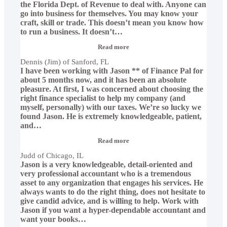
the Florida Dept. of Revenue to deal with. Anyone can
go into business for themselves. You may know your
craft, skill or trade. This doesn’t mean you know how
to run a business. It doesn’t
…
“Dennis
Read more
(Jim)
Dennis (Jim) of Sanford, FL
of
I have been working with Jason ** of Finance Pal for
Sanford,
FL”
about 5 months now, and it has been an absolute
pleasure. At first, I was concerned about choosing the
right finance specialist to help my company (and
myself, personally) with our taxes. We’re so lucky we
found Jason. He is extremely knowledgeable, patient,
and
…
“Judd
Read more
of
Judd of Chicago, IL
Chicago,
Jason is a very knowledgeable, detail-oriented and
IL”
very professional accountant who is a tremendous
asset to any organization that engages his services. He
always wants to do the right thing, does not hesitate to
give candid advice, and is willing to help. Work with
Jason if you want a hyper-dependable accountant and
want your books
…