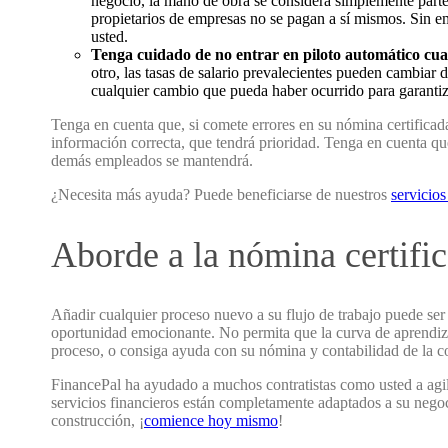
negocio, la mano de obra se considera simplemente parte
propietarios de empresas no se pagan a sí mismos. Sin em
usted.
Tenga cuidado de no entrar en piloto automático cu
otro, las tasas de salario prevalecientes pueden cambiar
cualquier cambio que pueda haber ocurrido para garantiz
Tenga en cuenta que, si comete errores en su nómina certificad
información correcta, que tendrá prioridad. Tenga en cuenta que 
demás empleados se mantendrá.
¿Necesita más ayuda? Puede beneficiarse de nuestros
servicio
Aborde a la nómina certifi
Añadir cualquier proceso nuevo a su flujo de trabajo puede ser
oportunidad emocionante. No permita que la curva de aprendizaj
proceso, o consiga ayuda con su nómina y contabilidad de la c
FinancePal ha ayudado a muchos contratistas como usted a agiliz
servicios financieros están completamente adaptados a su negoci
construcción, ¡
comience hoy mismo
!