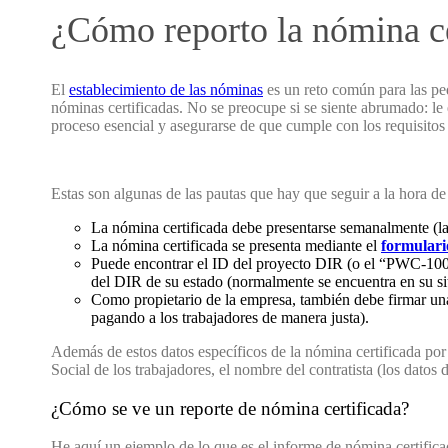
¿Cómo reporto la nómina ce
El
establecimiento de las nóminas
es un reto común para las peq
nóminas certificadas. No se preocupe si se siente abrumado: le
proceso esencial y asegurarse de que cumple con los requisito
Estas son algunas de las pautas que hay que seguir a la hora de 
La nómina certificada debe presentarse semanalmente (la
La nómina certificada se presenta mediante el
formulari
Puede encontrar el ID del proyecto DIR (o el “PWC-100”)
del DIR de su estado (normalmente se encuentra en su si
Como propietario de la empresa, también debe firmar un
pagando a los trabajadores de manera justa).
Además de estos datos específicos de la nómina certificada po
Social de los trabajadores, el nombre del contratista (los datos
¿Cómo se ve un reporte de nómina certificada?
He aquí un ejemplo de lo que es el informe de nómina certif