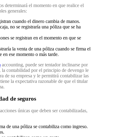
os determinará el momento en que realice el
les generales:
gistran cuando el dinero cambia de manos.
caja, no se registraría una póliza que se ha
iones se registran en el momento en que se
straría la venta de una póliza cuando se firma el
ue en ese momento o más tarde.
o
accounting, puede ser tentador inclinarse por
 la contabilidad por el principio de devengo le
ra de su empresa y le permitirá contabilizar las
iene la expectativa razonable de que el titular
ma.
idad de seguros
nsacciones únicas que deben ser contabilizadas,
ma de una póliza se contabiliza como ingreso.
os.