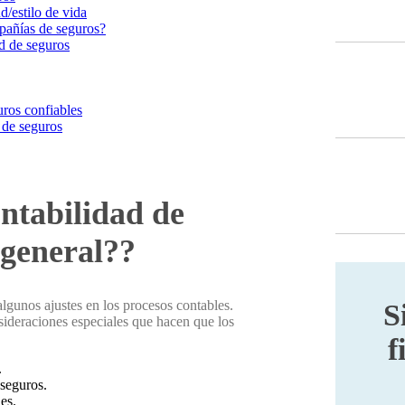
d/estilo de vida
pañías de seguros?
ad de seguros
uros confiables
 de seguros
ontabilidad de
 general??
algunos ajustes en los procesos contables.
S
nsideraciones especiales que hacen que los
f
.
 seguros.
es.