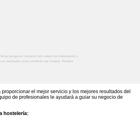
cePal se ponga en contacto con usted con información y
no es necesario como condición de compra. Pueden
roporcionar el mejor servicio y los mejores resultados del
quipo de profesionales le ayudará a guiar su negocio de
a hostelería: