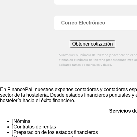
Al introducir su número de teléfono y hacer clic en el
ofertas en el número de teléfono proporcionado media
aplicarse tarifas de mensajes y datos.
En FinancePal, nuestros expertos contadores y contadores espe
sector de la hostelería. Desde estados financieros puntuales y
hostelería hacia el éxito financiero.
Servicios de
Nómina
Contratos de rentas
Preparación de los estados financieros