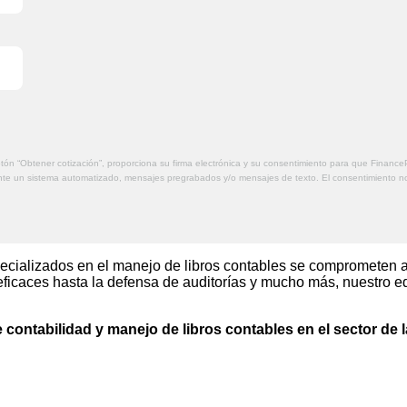
 botón “Obtener cotización”, proporciona su firma electrónica y su consentimiento para que Finan
nte un sistema automatizado, mensajes pregrabados y/o mensajes de texto. El consentimiento 
cializados en el manejo de libros contables se comprometen a p
 eficaces hasta la defensa de auditorías y mucho más, nuestro e
 contabilidad y manejo de libros contables en el sector de l