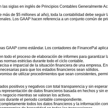
 las siglas en inglés de Principios Contables Generalmente A
más de $5 millones al año), toda la contabilidad debe seguir l
enales. Los GAAP hacen referencia a un conjunto común de prin
mas GAAP como estándar. Los contadores de FinancePal aplican 
n todo el proceso de elaboración de informes para garantizar l
 normas estrictas durante todo el ciclo contable.
recisa e imparcial de la situación financiera de una empresa. 
n necesarias para que los estados financieros sean sólidos.
romiso de utilizar procedimientos que sean consistentes, permi
ltados positivos y negativos con total transparencia y sin esper
a representación de datos financieros basada en hechos y sin 
 negocio mientras se valoran los activos.
esos durante el periodo contable correspondiente.
ompletamente todos los datos financieros y la información cont