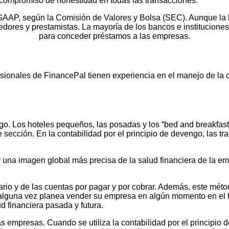
compromiso de honestidad en todas las transacciones.
AAP, según la Comisión de Valores y Bolsa (SEC). Aunque la l
edores y prestamistas. La mayoría de los bancos e institucione
para conceder préstamos a las empresas.
ionales de FinancePal tienen experiencia en el manejo de la co
go. Los hoteles pequeños, las posadas y los “bed and breakfast
e sección. En la contabilidad por el principio de devengo, las t
 una imagen global más precisa de la salud financiera de la emp
io y de las cuentas por pagar y por cobrar. Además, este método
 alguna vez planea vender su empresa en algún momento en el f
 financiera pasada y futura.
empresas. Cuando se utiliza la contabilidad por el principio de