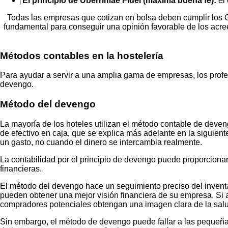
El principio de Uberrimae Fidei (máxima buena fe):
el 
Todas las empresas que cotizan en bolsa deben cumplir los G
fundamental para conseguir una opinión favorable de los acre
Métodos contables en la hostelería
Para ayudar a servir a una amplia gama de empresas, los profes
devengo.
Método del devengo
La mayoría de los hoteles utilizan el método contable de deven
de efectivo en caja, que se explica más adelante en la siguient
un gasto, no cuando el dinero se intercambia realmente.
La contabilidad por el principio de devengo puede proporcionar
financieras.
El método del devengo hace un seguimiento preciso del inventar
pueden obtener una mejor visión financiera de su empresa. Si
compradores potenciales obtengan una imagen clara de la salud
Sin embargo, el método de devengo puede fallar a las pequeñas 