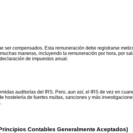
 que ser compensados. Esta remuneración debe registrarse meti
e muchas maneras, incluyendo la remuneración por hora, por sa
a declaración de impuestos anual.
temidas auditorías del IRS. Pero, aun así, el IRS de vez en cua
 de hostelería de fuertes multas, sanciones y más investigacion
.
(Principios Contables Generalmente Aceptados)