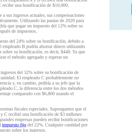
C recibe una bonificación de $10,000.
e a sus ingresos actuales; sus compensaciones
tivamente. Utilizando las pautas de 2020 para
endría que pagar un impuesto del 12% sobre su
espués de impuestos.
esto del 24% sobre su bonificación, debido a
El empleado B podría ahorrar dinero utilizando
 sobre su bonificación, es decir, $440. Ya que
lizar el método agregado y esperar un
 ingresos del 32% sobre su bonificación de
la cantidad. El empleado C probablemente no
encia y, en cambio, pediría a su jefe que la
pleado C, la diferencia entre los dos métodos
rcentaje comparado con $6,800 usando el
n normas fiscales especiales. Supongamos que el
y C recibió una bonificación de $3 millones
 grandes empresas pueden recibir bonificaciones
al
impuesto fijo
del 22%. Cualquier cantidad por
puesto sobre los ingresos.