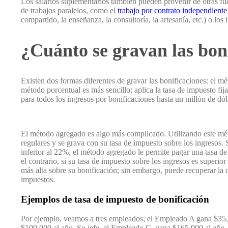
Los salarios suplementarios también pueden provenir de otras f
de trabajos paralelos, como el
trabajo por contrato independiente
compartido, la enseñanza, la consultoría, la artesanía, etc.) o los 
¿Cuánto se gravan las bon
Existen dos formas diferentes de gravar las bonificaciones: el m
método porcentual es más sencillo; aplica la tasa de impuesto fij
para todos los ingresos por bonificaciones hasta un millón de dól
El método agregado es algo más complicado. Utilizando este mét
regulares y se grava con su tasa de impuesto sobre los ingresos. 
inferior al 22%, el método agregado le permite pagar una tasa de
el contrario, si su tasa de impuesto sobre los ingresos es superi
más alta sobre su bonificación; sin embargo, puede recuperar la
impuestos.
Ejemplos de tasa de impuesto de bonificación
Por ejemplo, veamos a tres empleados; el Empleado A gana $35,
$100,000 al año. Su jefe, el Empleado C, gana $165,000 al año