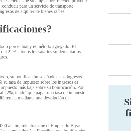
uentes además de su empleador. Pueden provenir
(conducir para un servicio de transporte
ingresos de alquiler de bienes raíces.
ificaciones?
étodo porcentual y el método agregado. El
a del 22% a todos los salarios suplementarios
ares.
odo, su bonificación se añade a sus ingresos
Si su tasa de impuesto sobre los ingresos es
 impuesto más baja sobre su bonificación. Por
or al 22%, tendrá que pagar una tasa de impuesto
 diferencia mediante una devolución de
S
f
000 al año, mientras que el Empleado B gana
. Los empleados A y B reciben una bonificación