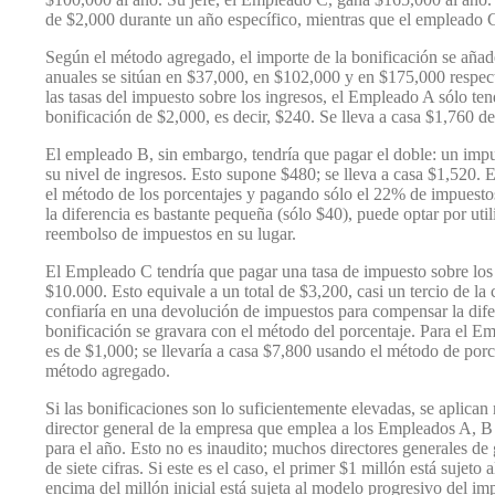
de $2,000 durante un año específico, mientras que el empleado 
Según el método agregado, el importe de la bonificación se añad
anuales se sitúan en $37,000, en $102,000 y en $175,000 respec
las tasas del impuesto sobre los ingresos, el Empleado A sólo t
bonificación de $2,000, es decir, $240. Se lleva a casa $1,760 d
El empleado B, sin embargo, tendría que pagar el doble: un impu
su nivel de ingresos. Esto supone $480; se lleva a casa $1,520. 
el método de los porcentajes y pagando sólo el 22% de impuestos
la diferencia es bastante pequeña (sólo $40), puede optar por uti
reembolso de impuestos en su lugar.
El Empleado C tendría que pagar una tasa de impuesto sobre los
$10.000. Esto equivale a un total de $3,200, casi un tercio de 
confiaría en una devolución de impuestos para compensar la difer
bonificación se gravara con el método del porcentaje. Para el Em
es de $1,000; se llevaría a casa $7,800 usando el método de po
método agregado.
Si las bonificaciones son lo suficientemente elevadas, se aplica
director general de la empresa que emplea a los Empleados A, B 
para el año. Esto no es inaudito; muchos directores generales de
de siete cifras. Si este es el caso, el primer $1 millón está sujeto 
encima del millón inicial está sujeta al modelo progresivo del im