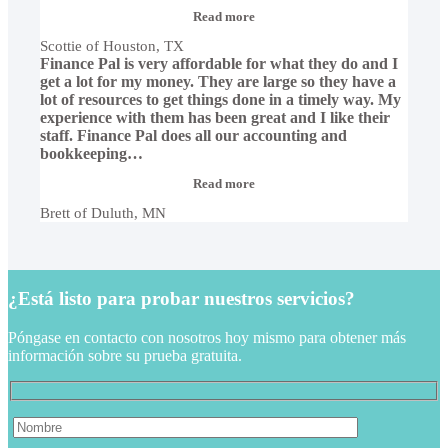
“Scottie
Read more
of
Scottie of Houston, TX
Houston,
Finance Pal is very affordable for what they do and I
TX”
get a lot for my money. They are large so they have a
lot of resources to get things done in a timely way. My
experience with them has been great and I like their
staff. Finance Pal does all our accounting and
bookkeeping
…
“Brett
Read more
of
Brett of Duluth, MN
Duluth,
MN”
¿Está listo para probar nuestros servicios?
Póngase en contacto con nosotros hoy mismo para obtener más
información sobre su prueba gratuita.