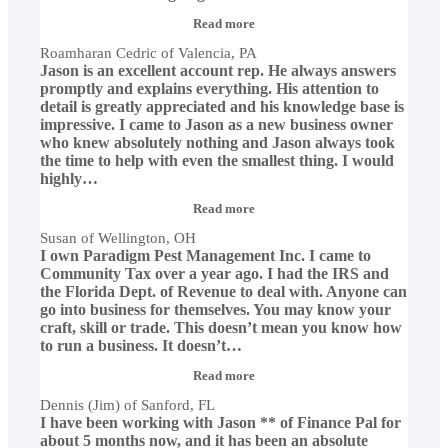
“Roamharan
Read more
Cedric
Roamharan Cedric of Valencia, PA
of
Jason is an excellent account rep. He always answers
Valencia,
PA”
promptly and explains everything. His attention to
detail is greatly appreciated and his knowledge base is
impressive. I came to Jason as a new business owner
who knew absolutely nothing and Jason always took
the time to help with even the smallest thing. I would
highly
…
“Susan
Read more
of
Susan of Wellington, OH
Wellington,
I own Paradigm Pest Management Inc. I came to
OH”
Community Tax over a year ago. I had the IRS and
the Florida Dept. of Revenue to deal with. Anyone can
go into business for themselves. You may know your
craft, skill or trade. This doesn’t mean you know how
to run a business. It doesn’t
…
“Dennis
Read more
(Jim)
Dennis (Jim) of Sanford, FL
of
I have been working with Jason ** of Finance Pal for
Sanford,
FL”
about 5 months now, and it has been an absolute