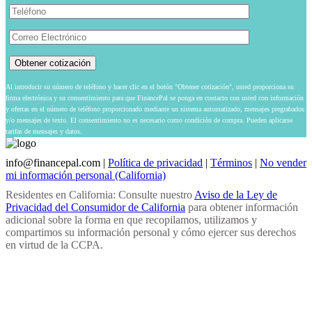
Al introducir su número de teléfono y hacer clic en el botón "Obtener cotización", usted proporciona su
firma electrónica y su consentimiento para que FinancePal se ponga en contacto con usted con información
y ofertas en el número de teléfono proporcionado mediante un sistema automatizado, mensajes pregrabados
y/o mensajes de texto. El consentimiento no es necesario como condición de compra. Pueden aplicarse
tarifas de mensajes y datos.
info@financepal.com
|
Política de privacidad
|
Términos
|
No vender
mi información personal (California)
Residentes en California: Consulte nuestro
Aviso de la Ley de
Privacidad del Consumidor de California
para obtener información
adicional sobre la forma en que recopilamos, utilizamos y
compartimos su información personal y cómo ejercer sus derechos
en virtud de la CCPA.