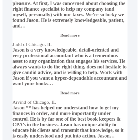
pleasure. At first, I was concerned about choosing the
right finance specialist to help my company (and
myself, personally) with our taxes. We’re so lucky we
found Jason. He is extremely knowledgeable, patient,
and
…
“Judd
Read more
of
Judd of Chicago, IL
Chicago,
Jason is a very knowledgeable, detail-oriented and
IL”
very professional accountant who is a tremendous
asset to any organization that engages his services. He
always wants to do the right thing, does not hesitate to
give candid advice, and is willing to help. Work with
Jason if you want a hyper-dependable accountant and
want your books
…
“Arvind
Read more
of
Arvind of Chicago, IL
Chicago,
Jason ** has helped me understand how to get my
IL”
finances in order, and more importantly under
control. He is by far one of the best book keepers &
CPA’s in the business. Jason has unique ability to
educate his clients and transmit that knowledge, so it
is easily understood and put into action. Jason
…